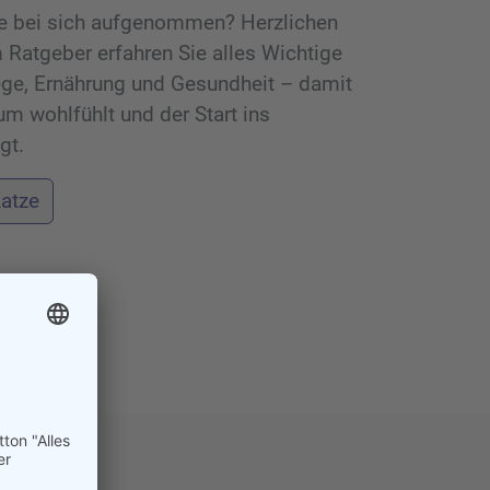
ze bei sich aufgenommen? Herzlichen
Ratgeber erfahren Sie alles Wichtige
lege, Ernährung und Gesundheit – damit
um wohlfühlt und der Start ins
gt.
atze
en