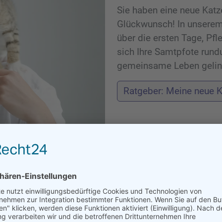
Sie haben eine neue Kat
Glückwunsch! In unserem 
über die ersten Tage, Pf
sich Ihre Samtpfote rund
gemeinsame Leben gelin
Ratgeber: Meine neue K
indrücke aus unserem Praxisleb