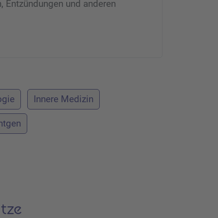
n, Entzündungen und anderen
ogie
Innere Medizin
ntgen
tze